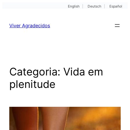
English
|
Deutsch
|
Español
Pular
para
Viver Agradecidos
o
conteúdo
Categoria:
Vida em
plenitude