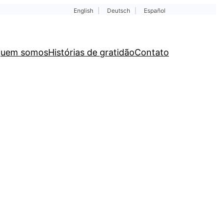
English
|
Deutsch
|
Español
uem somos
Histórias de gratidão
Contato