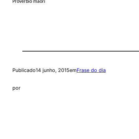
Proverbio maorí
Publicado
14 junho, 2015
em
Frase do dia
por