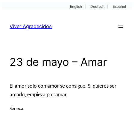
English
|
Deutsch
|
Español
Pular
para
Viver Agradecidos
o
conteúdo
23 de mayo – Amar
El amor solo con amor se consigue. Si quieres ser
amado, empieza por amar.
Séneca