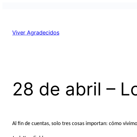
Pular
para
o
Viver Agradecidos
conteúdo
28 de abril – 
Al fin de cuentas, solo tres cosas importan: cómo viv