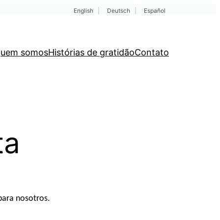
English
|
Deutsch
|
Español
uem somos
Histórias de gratidão
Contato
ta
para nosotros.