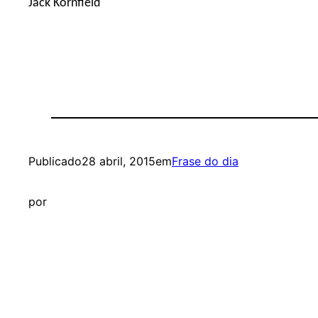
Jack Kornfield
Publicado
28 abril, 2015
em
Frase do dia
por