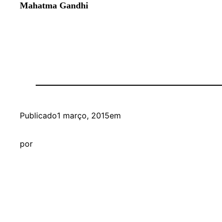
Mahatma Gandhi
Publicado
1 março, 2015
em
por