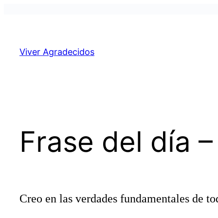
Pular
para
o
Viver Agradecidos
conteúdo
Frase del día –
Creo en las verdades fundamentales de tod