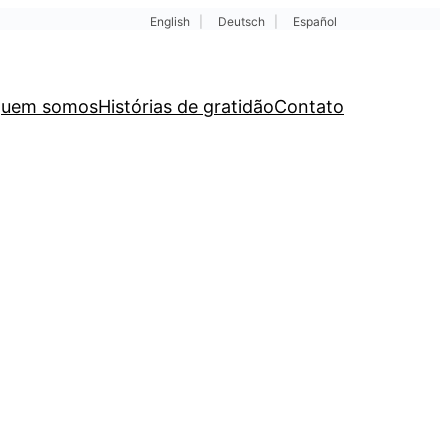
English
|
Deutsch
|
Español
uem somos
Histórias de gratidão
Contato