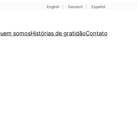
English
|
Deutsch
|
Español
uem somos
Histórias de gratidão
Contato