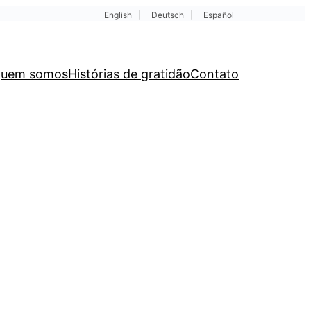
English
|
Deutsch
|
Español
uem somos
Histórias de gratidão
Contato