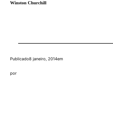
Winston Churchill
Publicado
8 janeiro, 2014
em
por