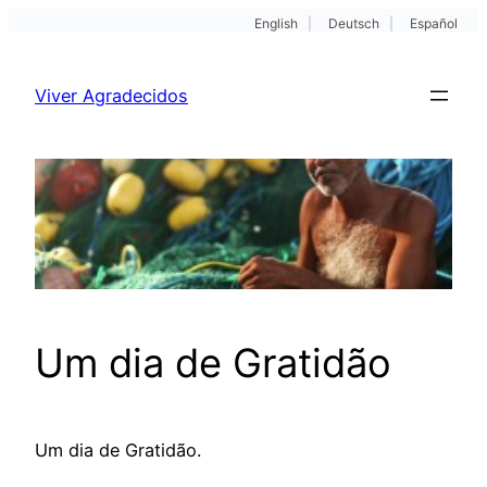
English
|
Deutsch
|
Español
Pular
para
Viver Agradecidos
o
conteúdo
Um dia de Gratidão
Um dia de Gratidão.